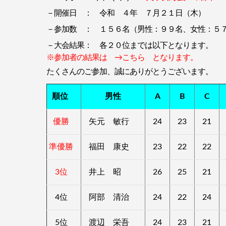
－開催日 ： 令和 ４年 ７月２１日（木）
－参加数 ： １５６名（男性：９９名、女性：５
－大会結果： 各２０位までは以下となります。
※参加者の結果は
→こちら
となります。
たくさんのご参加、誠にありがとうございます。
順位
男性
A
B
C
優勝
矢元 敏行
24
23
21
準優勝
福田 康史
23
22
22
3位
井上 昭
26
25
21
4位
阿部 清治
24
22
24
5位
渡辺 栄吾
24
23
21