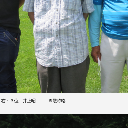
 右：３位 井上昭 ※敬称略