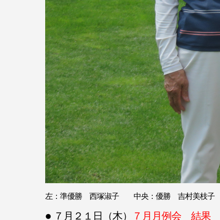
左：準優勝 西塚淑子 中央：優勝 吉村美枝
● ７月２１日（木）
７月月例会 結果